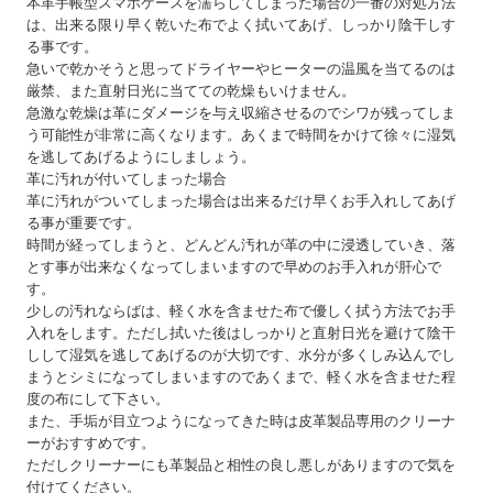
本革手帳型スマホケースを濡らしてしまった場合の一番の対処方法
は、出来る限り早く乾いた布でよく拭いてあげ、しっかり陰干しす
る事です。
急いで乾かそうと思ってドライヤーやヒーターの温風を当てるのは
厳禁、また直射日光に当てての乾燥もいけません。
急激な乾燥は革にダメージを与え収縮させるのでシワが残ってしま
う可能性が非常に高くなります。あくまで時間をかけて徐々に湿気
を逃してあげるようにしましょう。
革に汚れが付いてしまった場合
革に汚れがついてしまった場合は出来るだけ早くお手入れしてあげ
る事が重要です。
時間が経ってしまうと、どんどん汚れが革の中に浸透していき、落
とす事が出来なくなってしまいますので早めのお手入れが肝心で
す。
少しの汚れならばは、軽く水を含ませた布で優しく拭う方法でお手
入れをします。ただし拭いた後はしっかりと直射日光を避けて陰干
しして湿気を逃してあげるのが大切です、水分が多くしみ込んでし
まうとシミになってしまいますのであくまで、軽く水を含ませた程
度の布にして下さい。
また、手垢が目立つようになってきた時は皮革製品専用のクリーナ
ーがおすすめです。
ただしクリーナーにも革製品と相性の良し悪しがありますので気を
付けてください。