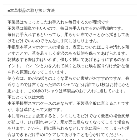
■本革製品の取り扱い方法
革製品はちょっとしたお手入れを毎日するのが理想です
革製品は簡単でもいいので、毎日お手入れするのが理想的です。
毎日お手入れするといっても、柔らかい布でさっとから拭きしてあ
げるだけでいいのでそんなに手間にはなりません。
手帳型本革スマホケースの場合は、表面についたほこりや汚れを落
とすことで、革を若々しく光沢のある状態を保ってあげられます。
乾拭きする際は力はいれず、優しく拭いてあげるようにするのがポ
イント。ゴシゴシと力を入れて拭くと残った埃を擦り付け余計な傷
を作る原因になってしまいます。
使う布は、めがね拭きのような柔らかい素材がおすすめですが、身
近なものでは古くなった綿のTシャツならば誰でも1枚はお持ちかと
思います、この綿のTシャツは革製品のお手入れに適しています。
革にとって水は大敵！
本革手帳型スマホケースのみならず、革製品全般に言えることです
が、水は革にとって大敵です。
水に濡れたまま放置すると、シミになるだけでなく最悪の場合変形
が起こり、ひび割れやシワ、形が元に戻らなくなってしまう場合も
あります。だから、雨に降られるなどして水に濡らしてしまった場
合はできるだけ早めにケアしてあげることを心がけてください。