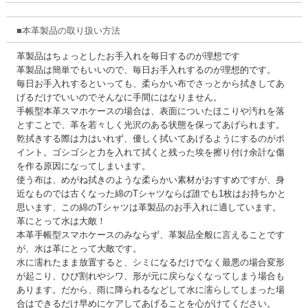
■本革製品の取り扱い方法
革製品はちょっとしたお手入れを毎日するのが理想です
革製品は簡単でもいいので、毎日お手入れするのが理想的です。
毎日お手入れするといっても、柔らかい布でさっとから拭きしてあ
げるだけでいいのでそんなに手間にはなりません。
手帳型本革スマホケースの場合は、表面についたほこりや汚れを落
とすことで、革を若々しく光沢のある状態を保ってあげられます。
乾拭きする際は力はいれず、優しく拭いてあげるようにするのがポ
イント。ゴシゴシと力を入れて拭くと残った埃を擦り付け余計な傷
を作る原因になってしまいます。
使う布は、めがね拭きのような柔らかい素材がおすすめですが、身
近なものでは古くなった綿のTシャツならば誰でも1枚はお持ちかと
思います、この綿のTシャツは革製品のお手入れに適しています。
革にとって水は大敵！
本革手帳型スマホケースのみならず、革製品全般に言えることです
が、水は革にとって大敵です。
水に濡れたまま放置すると、シミになるだけでなく最悪の場合変形
が起こり、ひび割れやシワ、形が元に戻らなくなってしまう場合も
あります。だから、雨に降られるなどして水に濡らしてしまった場
合はできるだけ早めにケアしてあげることを心がけてください。