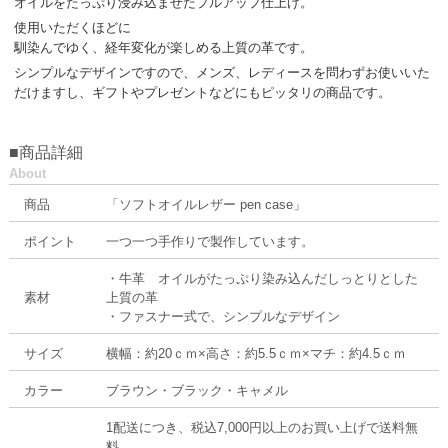
オイルをたっぷり浸み込ませたプルアップ仕上げ。
使用いただくほどに
馴染んでゆく、経年変化が楽しめる上質の革です。
シンプルなデザインですので、メンズ、レディースを問わずお使いいた
だけますし、ギフトやプレゼントなどにもピッタリの商品です。
■商品詳細
About
商品
「ソフトオイルレザー pen case」
ポイント
一つ一つ手作りで製作しています。
・牛革 オイルがたっぷり染み込んだしっとりとした
素材
上質の革
・ファスナー式で、シンプルなデザイン
サイズ
横幅：約20ｃｍ×高さ：約5.5ｃｍ×マチ：約4.5ｃｍ
カラー
ブラウン・ブラック・キャメル
1配送につき、税込7,000円以上のお買い上げで送料無
料