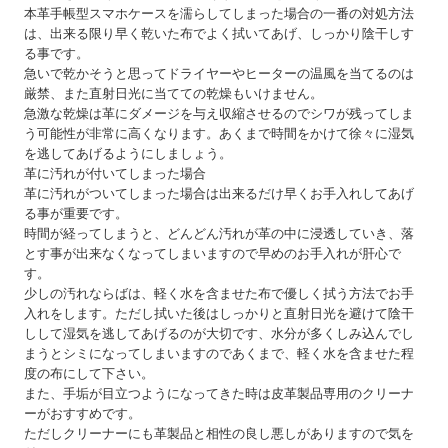
本革手帳型スマホケースを濡らしてしまった場合の一番の対処方法
は、出来る限り早く乾いた布でよく拭いてあげ、しっかり陰干しす
る事です。
急いで乾かそうと思ってドライヤーやヒーターの温風を当てるのは
厳禁、また直射日光に当てての乾燥もいけません。
急激な乾燥は革にダメージを与え収縮させるのでシワが残ってしま
う可能性が非常に高くなります。あくまで時間をかけて徐々に湿気
を逃してあげるようにしましょう。
革に汚れが付いてしまった場合
革に汚れがついてしまった場合は出来るだけ早くお手入れしてあげ
る事が重要です。
時間が経ってしまうと、どんどん汚れが革の中に浸透していき、落
とす事が出来なくなってしまいますので早めのお手入れが肝心で
す。
少しの汚れならばは、軽く水を含ませた布で優しく拭う方法でお手
入れをします。ただし拭いた後はしっかりと直射日光を避けて陰干
しして湿気を逃してあげるのが大切です、水分が多くしみ込んでし
まうとシミになってしまいますのであくまで、軽く水を含ませた程
度の布にして下さい。
また、手垢が目立つようになってきた時は皮革製品専用のクリーナ
ーがおすすめです。
ただしクリーナーにも革製品と相性の良し悪しがありますので気を