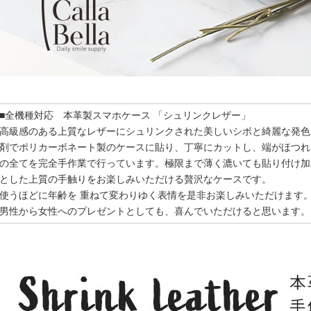
■全機種対応 本革製スマホケース 「シュリンクレザー」
高級感のある上質なレザーにシュリンクされた美しいシボと綺麗な発色
剤でポリカーボネート製のケースに貼り、丁寧にカットし、端がほつれ
の全てを完全手作業で行っています。極限まで薄く漉いても貼り付け加
とした上質の手触りをお楽しみいただける贅沢なケースです。
使うほどに年齢を 重ねて変わりゆく表情を是非お楽しみいただけます
男性から女性へのプレゼントとしても、喜んでいただけると思います。